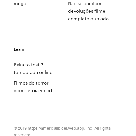
mega
Não se aceitam
devoluções filme
completo dublado
Learn
Baka to test 2
temporada online
Filmes de terror
completos em hd
© 2019 https://americalibicel.web.app, Inc. All rights
reserved.