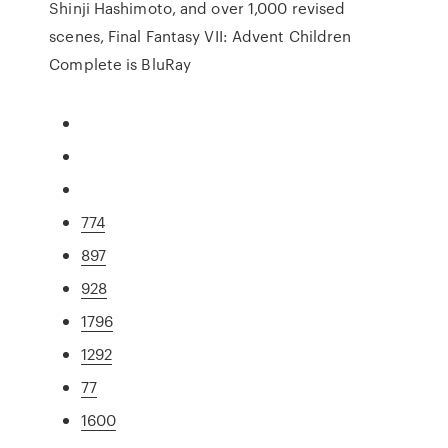
Shinji Hashimoto, and over 1,000 revised
scenes, Final Fantasy VII: Advent Children
Complete is BluRay
774
897
928
1796
1292
77
1600