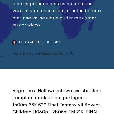
filme ja procurei mas na maioria das
vezes o video nao roda ja tentei de tudo
mas nao vai se algue puder me ajudar
eu agradeço
AMERICALIBICEL.WEB.APP
Assistir o rico e lazaro capitulo 70
Regresso a Halloweentown assistir filme
completo dublado em portugues.
1h09m 68K 629 Final Fantasy VII Advent
Children [1080p]. 2h06m 1M 21K. FINAL