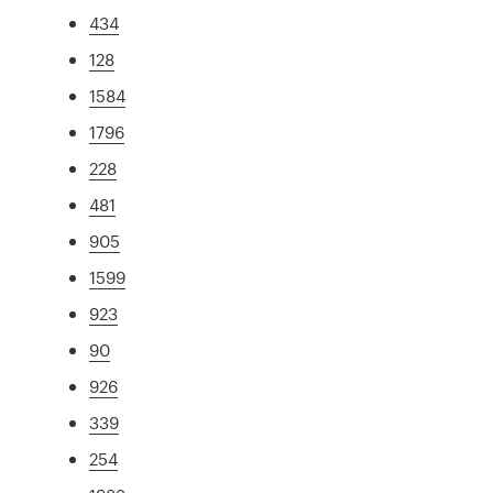
434
128
1584
1796
228
481
905
1599
923
90
926
339
254