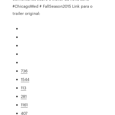
#ChicagoMed # FallSeason2015 Link para o
trailer original:
736
1544
113
281
1161
407