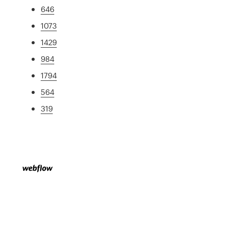
646
1073
1429
984
1794
564
319