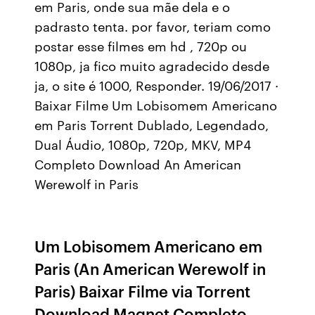
em Paris, onde sua mãe dela e o
padrasto tenta. por favor, teriam como
postar esse filmes em hd , 720p ou
1080p, ja fico muito agradecido desde
ja, o site é 1000, Responder. 19/06/2017 ·
Baixar Filme Um Lobisomem Americano
em Paris Torrent Dublado, Legendado,
Dual Áudio, 1080p, 720p, MKV, MP4
Completo Download An American
Werewolf in Paris
Um Lobisomem Americano em
Paris (An American Werewolf in
Paris) Baixar Filme via Torrent
Download Magnet Completo