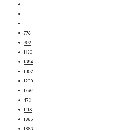
778
392
1136
1384
1602
1209
1796
470
1213
1386
1663