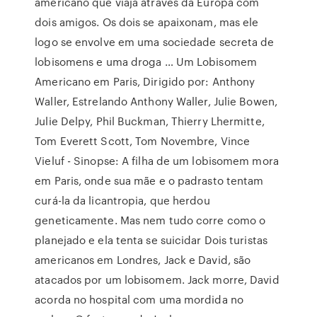
americano que viaja através da Europa com
dois amigos. Os dois se apaixonam, mas ele
logo se envolve em uma sociedade secreta de
lobisomens e uma droga … Um Lobisomem
Americano em Paris, Dirigido por: Anthony
Waller, Estrelando Anthony Waller, Julie Bowen,
Julie Delpy, Phil Buckman, Thierry Lhermitte,
Tom Everett Scott, Tom Novembre, Vince
Vieluf - Sinopse: A filha de um lobisomem mora
em Paris, onde sua mãe e o padrasto tentam
curá-la da licantropia, que herdou
geneticamente. Mas nem tudo corre como o
planejado e ela tenta se suicidar Dois turistas
americanos em Londres, Jack e David, são
atacados por um lobisomem. Jack morre, David
acorda no hospital com uma mordida no