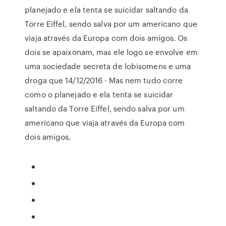
planejado e ela tenta se suicidar saltando da
Torre Eiffel, sendo salva por um americano que
viaja através da Europa com dois amigos. Os
dois se apaixonam, mas ele logo se envolve em
uma sociedade secreta de lobisomens e uma
droga que 14/12/2016 · Mas nem tudo corre
como o planejado e ela tenta se suicidar
saltando da Torre Eiffel, sendo salva por um
americano que viaja através da Europa com
dois amigos.