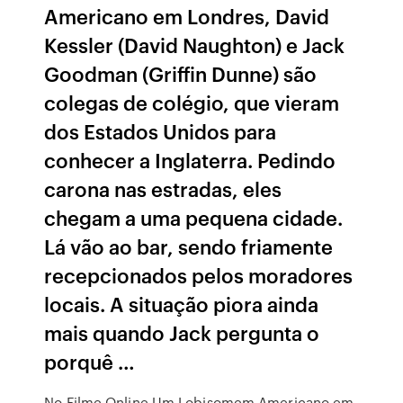
Americano em Londres, David
Kessler (David Naughton) e Jack
Goodman (Griffin Dunne) são
colegas de colégio, que vieram
dos Estados Unidos para
conhecer a Inglaterra. Pedindo
carona nas estradas, eles
chegam a uma pequena cidade.
Lá vão ao bar, sendo friamente
recepcionados pelos moradores
locais. A situação piora ainda
mais quando Jack pergunta o
porquê …
No Filme Online Um Lobisomem Americano em