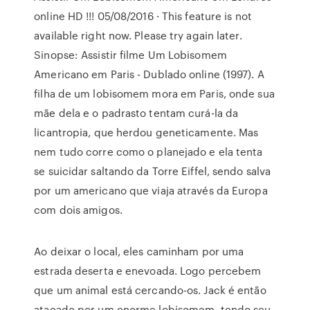
online HD !!! 05/08/2016 · This feature is not
available right now. Please try again later.
Sinopse: Assistir filme Um Lobisomem
Americano em Paris - Dublado online (1997). A
filha de um lobisomem mora em Paris, onde sua
mãe dela e o padrasto tentam curá-la da
licantropia, que herdou geneticamente. Mas
nem tudo corre como o planejado e ela tenta
se suicidar saltando da Torre Eiffel, sendo salva
por um americano que viaja através da Europa
com dois amigos.
Ao deixar o local, eles caminham por uma
estrada deserta e enevoada. Logo percebem
que um animal está cercando-os. Jack é então
atacado por um enorme lobisomem, tendo seu