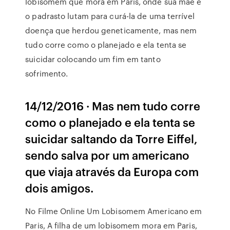
lobisomem que mora em Paris, onde sua mãe e
o padrasto lutam para curá-la de uma terrível
doença que herdou geneticamente, mas nem
tudo corre como o planejado e ela tenta se
suicidar colocando um fim em tanto
sofrimento.
14/12/2016 · Mas nem tudo corre
como o planejado e ela tenta se
suicidar saltando da Torre Eiffel,
sendo salva por um americano
que viaja através da Europa com
dois amigos.
No Filme Online Um Lobisomem Americano em
Paris, A filha de um lobisomem mora em Paris,