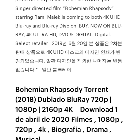
Singer directed film “Bohemian Rhapsody”
starring Rami Malek is coming to both 4K UHD
Blu-ray and Blu-ray Disc on BUY. NOW ON BLU-
RAY, 4K ULTRA HD, DVD & DIGITAL. Digital.
Select retailer 2019년 6월 20일 본 상품은 2차분
판매 상품으로 4K UHD 디스크의 디자인 인쇄가 변
경되었습니다. 알판 디자인을 제외한 나머지는 변동
없습니다.* - 일반 블루레이
Bohemian Rhapsody Torrent
(2018) Dublado BluRay 720p |
1080p | 2160p 4K – Download 1
de abril de 2020 Filmes , 1080p ,
720p , 4k , Biografia , Drama ,
Musical