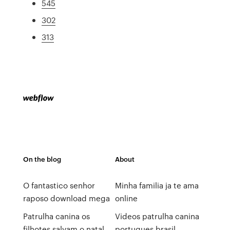
545
302
313
On the blog
About
O fantastico senhor
Minha familia ja te ama
raposo download mega
online
Patrulha canina os
Videos patrulha canina
filhotes salvam o natal
portugues brasil