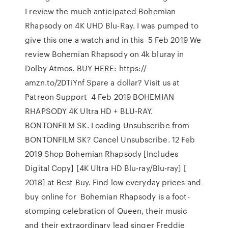
I review the much anticipated Bohemian
Rhapsody on 4K UHD Blu-Ray. I was pumped to
give this one a watch and in this 5 Feb 2019 We
review Bohemian Rhapsody on 4k bluray in
Dolby Atmos. BUY HERE: https://
amzn.to/2DTiYnf Spare a dollar? Visit us at
Patreon Support 4 Feb 2019 BOHEMIAN
RHAPSODY 4K Ultra HD + BLU-RAY.
BONTONFILM SK. Loading Unsubscribe from
BONTONFILM SK? Cancel Unsubscribe. 12 Feb
2019 Shop Bohemian Rhapsody [Includes
Digital Copy] [4K Ultra HD Blu-ray/Blu-ray] [
2018] at Best Buy. Find low everyday prices and
buy online for Bohemian Rhapsody is a foot-
stomping celebration of Queen, their music
and their extraordinary lead singer Freddie