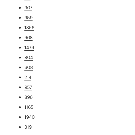
907
959
1856
968
1476
804
608
214
957
896
1165
1940
319