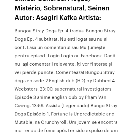
Mistério, Sobrenatural, Seinen
Autor: Asagiri Kafka Artista:
Bungou Stray Dogs Ep. 4 tradus. Bungou Stray
Dogs Ep. 4 subtitrat. Nu ești logat sau nu ai
cont. Lasă un comentariu! sau Mulţumeşte
pentru episod. Login Login cu Facebook. Dacă
nu lași comentarii relevante, îți vor fi șterse și
vei pierde puncte. Comentează! Bungou Stray
dogs episode 2 English dub (HD) by Dubbed 4
Weebsters. 23:00. supernatural investigators
Episode 3 anime english dub by Phạm Văn
Cường. 13:59. Assista (Legendado) Bungo Stray
Dogs Episódio 1, Fortune Is Unpredictable and
Mutable, na Crunchyroll. Um jovem se encontra
morrendo de fome após ter sido expulso de um