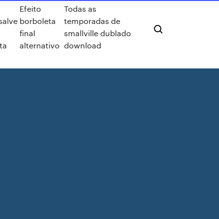
Efeito
Todas as
salve
borboleta
temporadas de
final
smallville dublado
ta
alternativo
download