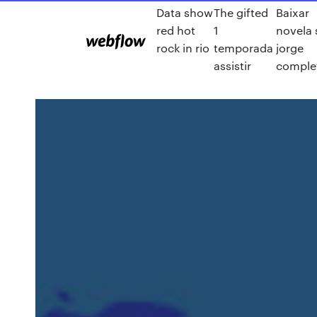
Data show
The gifted
Baixar
red hot
1
novela 
rock in rio
temporada
jorge
assistir
comple