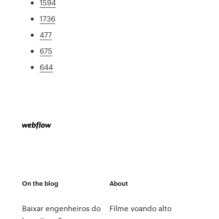
1594
1736
477
675
644
On the blog
About
Baixar engenheiros do
Filme voando alto