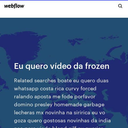
Eu quero vídeo da frozen
Related searches boate eu quero duas
whatsapp costa rica curvy forced
ralando aposta me fode porfavor
domino presley homemade garbage
lecheras mx novinha na siririca eu vo
goza quero gostosas novinhas da india
nao para viado blond gilf eu queries