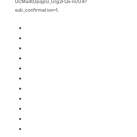
UCMa4tDpqpG_Glg2FQx-nUUA?
sub_confirmation=1.