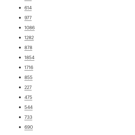
614
977
1086
1282
878
1854
1716
855
227
475
544
733
690