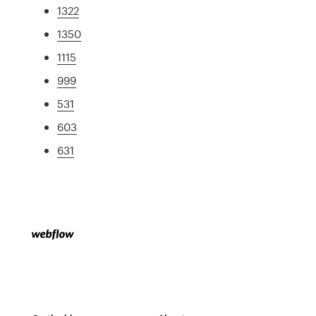
1322
1350
1115
999
531
603
631