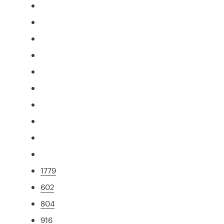
1779
602
804
916