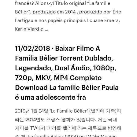
francês? Allons-y! Título original “La famille
Bélier”, produzido em 2014 , produzido por Éric
Lartigau e nos papéis principais Louane Emera,
Karin Viard e …
11/02/2018 · Baixar Filme A
Família Bélier Torrent Dublado,
Legendado, Dual Áudio, 1080p,
720p, MKV, MP4 Completo
Download La famille Bélier Paula
é uma adolescente fra
2019년 1월 24일 'La Famille Bélier' (벨리에 가족)이
라는 2014년도 프랑스 영화가 있습니다. 저는 국내
케이블 TV에서 '미라클 벨리에'라는 제목으로 방영해
줄 때 La famille Bélier (2014) on IMDb: Movies,