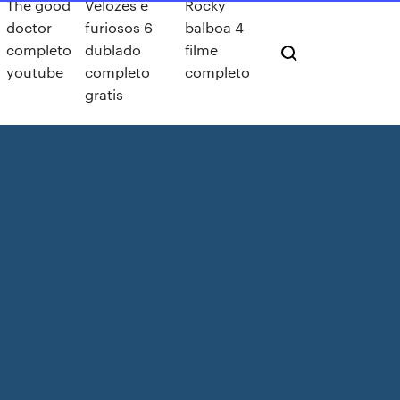
The good
Velozes e
Rocky
doctor
furiosos 6
balboa 4
completo
dublado
filme
youtube
completo
completo
gratis