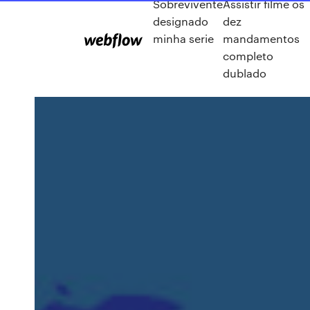
Sobrevivente
Assistir filme os
designado
dez
minha serie
mandamentos
completo
dublado