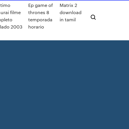
ltimo
Ep game of
Matrix 2
urai filme
thrones 8
download
pleto
temporada
in tamil
lado 2003
horario