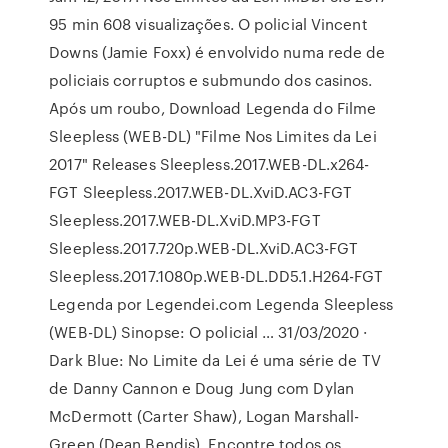
95 min 608 visualizações. O policial Vincent
Downs (Jamie Foxx) é envolvido numa rede de
policiais corruptos e submundo dos casinos.
Após um roubo, Download Legenda do Filme
Sleepless (WEB-DL) "Filme Nos Limites da Lei
2017" Releases Sleepless.2017.WEB-DL.x264-
FGT Sleepless.2017.WEB-DL.XviD.AC3-FGT
Sleepless.2017.WEB-DL.XviD.MP3-FGT
Sleepless.2017.720p.WEB-DL.XviD.AC3-FGT
Sleepless.2017.1080p.WEB-DL.DD5.1.H264-FGT
Legenda por Legendei.com Legenda Sleepless
(WEB-DL) Sinopse: O policial … 31/03/2020 ·
Dark Blue: No Limite da Lei é uma série de TV
de Danny Cannon e Doug Jung com Dylan
McDermott (Carter Shaw), Logan Marshall-
Green (Dean Bendis). Encontre todos os