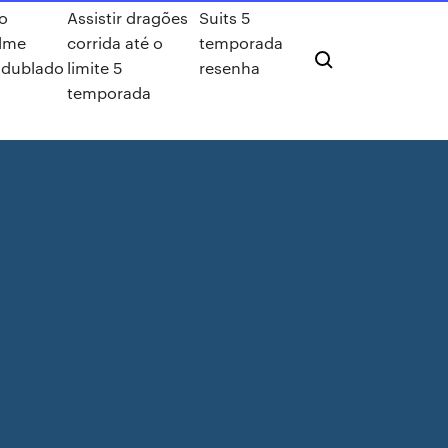
o
Assistir dragões
Suits 5
ilme
corrida até o
temporada
 dublado
limite 5
resenha
temporada