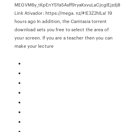
MEGVM6y_tKpEnYSYa5Asff9ryaKxvuLaCjcgIEjzdj8
Link Ativador: https://mega. nz/#!E3Z2hILa! 19
hours ago In addition, the Camtasia torrent
download sets you free to select the area of
your screen. If you are a teacher then you can
make your lecture