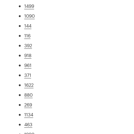
1499
1090
144
116
392
918
961
371
1622
880
269
1134
463