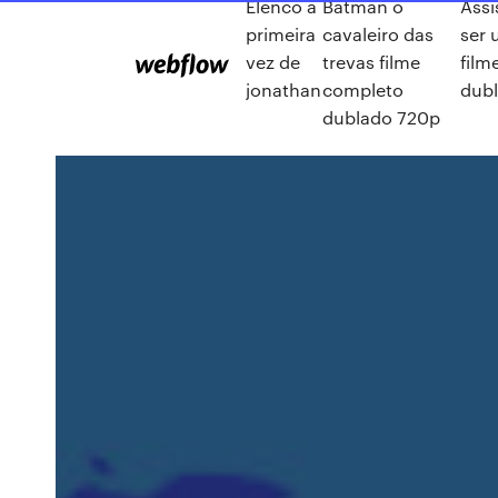
Elenco a
Batman o
Assi
primeira
cavaleiro das
ser 
vez de
trevas filme
film
jonathan
completo
dub
dublado 720p