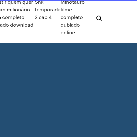
stir quem quer
Snk
Minotauro
um milionário
temporada
filme
e completo
2 cap 4
completo
lado download
dublado
online