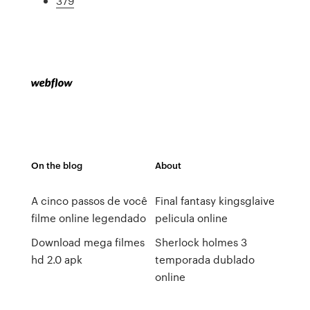
379
On the blog
About
A cinco passos de você
Final fantasy kingsglaive
filme online legendado
pelicula online
Download mega filmes
Sherlock holmes 3
hd 2.0 apk
temporada dublado
online