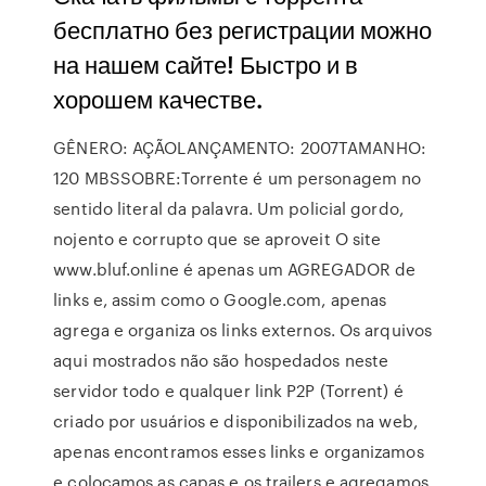
бесплатно без регистрации можно
на нашем сайте! Быстро и в
хорошем качестве.
GÊNERO: AÇÃOLANÇAMENTO: 2007TAMANHO:
120 MBSSOBRE:Torrente é um personagem no
sentido literal da palavra. Um policial gordo,
nojento e corrupto que se aproveit O site
www.bluf.online é apenas um AGREGADOR de
links e, assim como o Google.com, apenas
agrega e organiza os links externos. Os arquivos
aqui mostrados não são hospedados neste
servidor todo e qualquer link P2P (Torrent) é
criado por usuários e disponibilizados na web,
apenas encontramos esses links e organizamos
e colocamos as capas e os trailers e agregamos