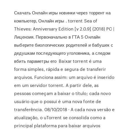
Скачать Онлайн игры новинки через торрент на
компьютер, Онлайн игры . torrent Sea of
Thieves: Anniversary Edition [v 2.0.9] (2018) PC |
Лицензия. Первоначально в ГТА 5 Онлайн
выберите биологических родителей и бабушек с
дедушкам последующего уголовника, а следом
вбить параметры его Baixar torrent é uma
forma simples, rápida e segura de transferir
arquivos. Funciona assim: um arquivo é inserido
em um servidor torrent. A partir dele, as
pessoas começam a baixar o título; cada novo
usuário que o possui é uma nova fonte de
transferência. 08/10/2018 · A cada nova versão e
atualização, o uTorrent se consolida como a
principal plataforma para baixar arquivos