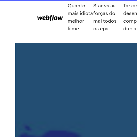
Quanto
Star vs as
Tarza
mais idiota
forças do
dese
melhor
mal todos
comp
filme
os eps
dubla