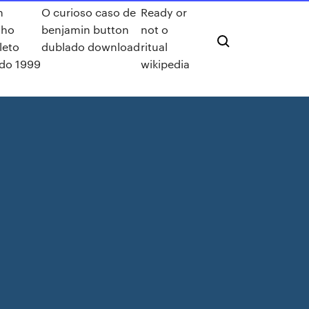
n
O curioso caso de
Ready or
nho
benjamin button
not o
leto
dublado download
ritual
do 1999
wikipedia